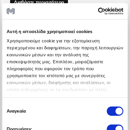
Διαβάστε περισσότερα
Αυτή η ιστοσελίδα χρησιμοποιεί cookies
Χρησιμοποιούμε cookie για την εξατομίκευση
περιεχομένου και διαφημίσεων, την παροχή λειτουργιών
κοινωνικών μέσων και την ανάλυση της
επισκεψιμότητάς μας. Επιπλέον, μοιραζόμαστε
πληροφορίες που αφορούν τον τρόπο που
χρησιμοποιείτε τον ιστότοπό μας με συνεργάτες
κοινωνικών μέσων, διαφήμισης και αναλύσεων, οι
Τεχνολογία
οποίοι ενδεχομένως να τις συνδυάσουν με άλλες
Αγορά ή Leasing: Τι συμφέρει
πληροφορίες που τους έχετε παραχωρήσει ή τις οποίες
πραγματικά τις επιχειρήσεις;
έχουν συλλέξει σε σχέση με την από μέρους σας χρήση
Επιλογή
των υπηρεσιών τους.
Αναγκαία
συγκατάθεσης
Για κάθε επιχείρηση, η απόκτηση εξοπλισμού είτε
πρόκειται για laptops, tablets ή smartphones είναι
μ...
Προτιμήσεις