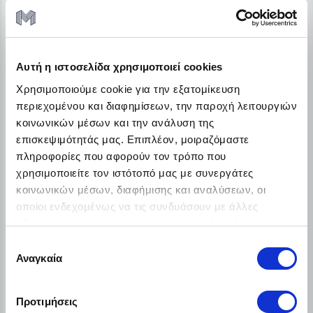
Δωρεάν αποστολή σε όλη την Ελλάδα
Χαμηλό αρχικό κόστος
Διατήρη ρευστότητας
€51.90
Αυτή η ιστοσελίδα χρησιμοποιεί cookies
Από
/ το μήνα + ΦΠΑ
Χρησιμοποιούμε cookie για την εξατομίκευση
Λεπτομέρειες
περιεχομένου και διαφημίσεων, την παροχή λειτουργιών
κοινωνικών μέσων και την ανάλυση της
επισκεψιμότητάς μας. Επιπλέον, μοιραζόμαστε
πληροφορίες που αφορούν τον τρόπο που
χρησιμοποιείτε τον ιστότοπό μας με συνεργάτες
κοινωνικών μέσων, διαφήμισης και αναλύσεων, οι
οποίοι ενδεχομένως να τις συνδυάσουν με άλλες
πληροφορίες που τους έχετε παραχωρήσει ή τις οποίες
έχουν συλλέξει σε σχέση με την από μέρους σας χρήση
Επιλογή
των υπηρεσιών τους.
Αναγκαία
συγκατάθεσης
Προτιμήσεις