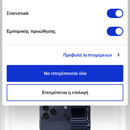
Στατιστικά
Apple iPhone 17 Pro (12GB/512GB)
12GB · 512GB
Εμπορικής προώθησης
Δωρεάν αποστολή σε όλη την Ελλάδα
Χαμηλό αρχικό κόστος
Διατήρη ρευστότητας
Προβολή λεπτομερειών
€55.45
Από
/ το μήνα + ΦΠΑ
Να επιτρέπονται όλα
Λεπτομέρειες
Επιτρέπεται η επιλογή