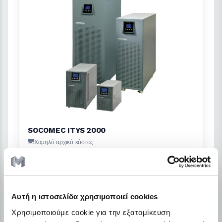
SOCOMEC ITYS 2000
Χαμηλό αρχικό κόστος
Διατήρη ρευστότητας
€60.90
Από
/ το μήνα + ΦΠΑ
Αυτή η ιστοσελίδα χρησιμοποιεί cookies
Λεπτομέρειες
Χρησιμοποιούμε cookie για την εξατομίκευση