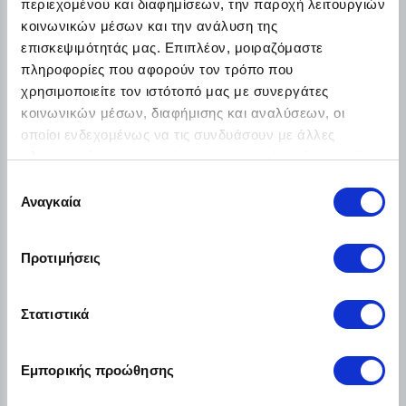
περιεχομένου και διαφημίσεων, την παροχή λειτουργιών
κοινωνικών μέσων και την ανάλυση της
επισκεψιμότητάς μας. Επιπλέον, μοιραζόμαστε
πληροφορίες που αφορούν τον τρόπο που
χρησιμοποιείτε τον ιστότοπό μας με συνεργάτες
κοινωνικών μέσων, διαφήμισης και αναλύσεων, οι
οποίοι ενδεχομένως να τις συνδυάσουν με άλλες
πληροφορίες που τους έχετε παραχωρήσει ή τις οποίες
έχουν συλλέξει σε σχέση με την από μέρους σας χρήση
Επιλογή
των υπηρεσιών τους.
Αναγκαία
συγκατάθεσης
Προτιμήσεις
SOCOMEC ITYS 3000
Χαμηλό αρχικό κόστος
Στατιστικά
Διατήρη ρευστότητας
€71.90
Από
/ το μήνα + ΦΠΑ
Εμπορικής προώθησης