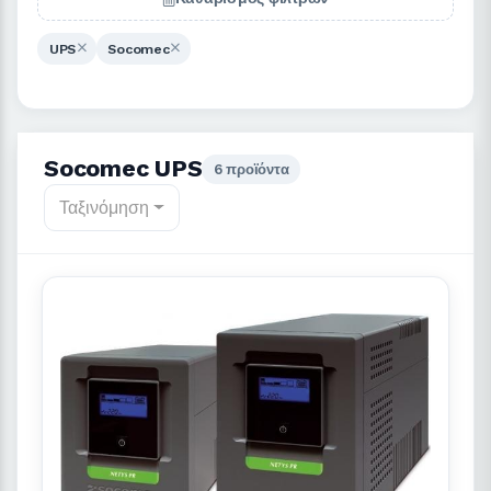
UPS
Socomec
Socomec UPS
6 προϊόντα
Ταξινόμηση