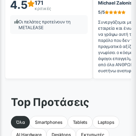
4.5
171
Michael Zalonis
κριτικές
5/5
Οι πελάτες προτείνουν τη
Συνεργάζομαι με τ
METALEASE
εταιρεία και ένιω
να γράψω αυτή την 
παρόλο που δεν το 
πραγματικά αξίζει
γνωρίσει ο κόσμος
άψογοι επαγγελματ
από όλα ΑΝΘΡΩΠΟΙ
συστήνω ανεπιφύλ
Top Προτάσεις
Όλα
Smartphones
Tablets
Laptops
AI Hardware
Desktops
Εκτυπωτές