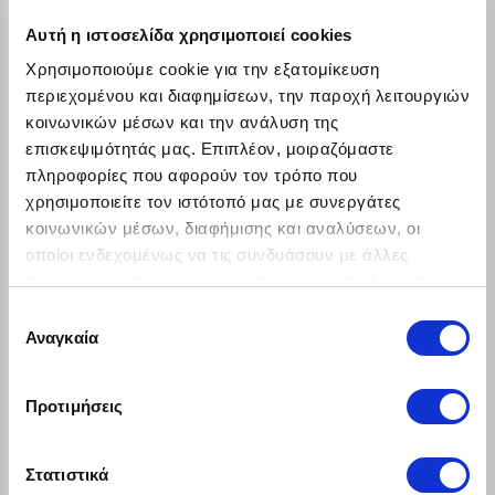
€45.90
Από
/ το μήνα + ΦΠΑ
Αυτή η ιστοσελίδα χρησιμοποιεί cookies
Λεπτομέρειες
Χρησιμοποιούμε cookie για την εξατομίκευση
περιεχομένου και διαφημίσεων, την παροχή λειτουργιών
κοινωνικών μέσων και την ανάλυση της
επισκεψιμότητάς μας. Επιπλέον, μοιραζόμαστε
πληροφορίες που αφορούν τον τρόπο που
χρησιμοποιείτε τον ιστότοπό μας με συνεργάτες
κοινωνικών μέσων, διαφήμισης και αναλύσεων, οι
οποίοι ενδεχομένως να τις συνδυάσουν με άλλες
πληροφορίες που τους έχετε παραχωρήσει ή τις οποίες
έχουν συλλέξει σε σχέση με την από μέρους σας χρήση
Επιλογή
των υπηρεσιών τους.
Αναγκαία
συγκατάθεσης
Προτιμήσεις
Samsung Galaxy Tab S11 Ultra WiFi 14.6
Στατιστικά
(12GB/256GB)