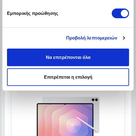
12GB · 256GB
Εμπορικής προώθησης
Δωρεάν αποστολή σε όλη την Ελλάδα
Χαμηλό αρχικό κόστος
Διατήρη ρευστότητας
€48.90
Προβολή λεπτομερειών
Από
/ το μήνα + ΦΠΑ
Λεπτομέρειες
Να επιτρέπονται όλα
Επιτρέπεται η επιλογή