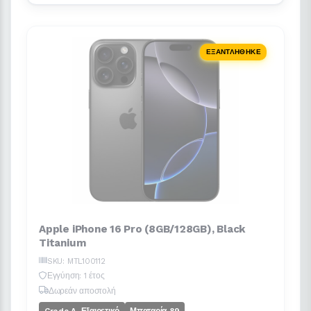
ΕΞΑΝΤΛΉΘΗΚΕ
Apple iPhone 16 Pro (8GB/128GB), Black
Titanium
SKU: MTL100112
Εγγύηση: 1 έτος
Δωρεάν αποστολή
Grade A, Εξαιρετικό
Μπαταρία 89