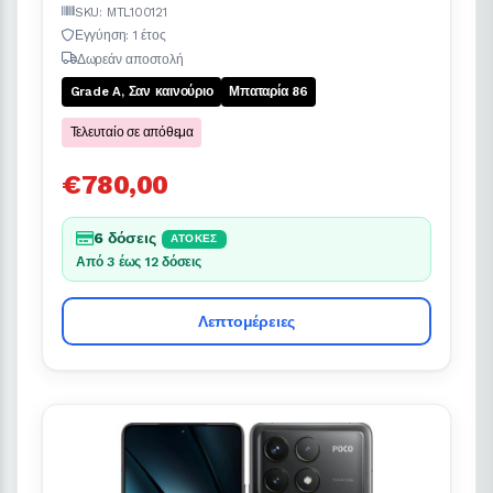
SKU: MTL100121
Εγγύηση: 1 έτος
Δωρεάν αποστολή
Grade A, Σαν καινούριο
Μπαταρία 86
Τελευταίο σε απόθεμα
€780,00
6 δόσεις
ΆΤΟΚΕΣ
Από 3 έως 12 δόσεις
Λεπτομέρειες