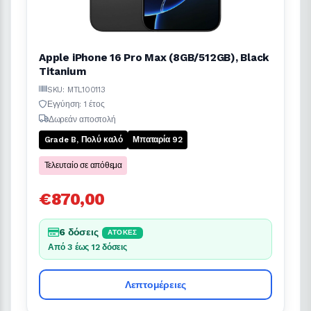
Apple iPhone 16 Pro Max (8GB/512GB), Black
Titanium
SKU: MTL100113
Εγγύηση: 1 έτος
Δωρεάν αποστολή
Grade B, Πολύ καλό
Μπαταρία 92
Τελευταίο σε απόθεμα
€870,00
6 δόσεις
ΆΤΟΚΕΣ
Από 3 έως 12 δόσεις
Λεπτομέρειες