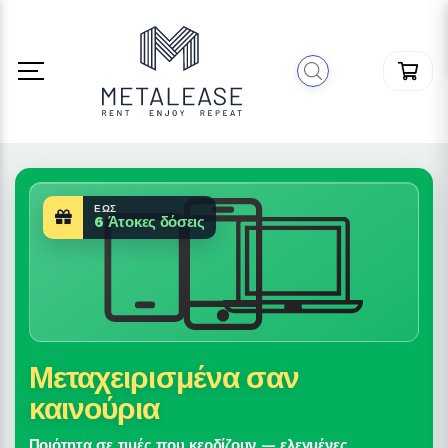
ΈΩΣ
6 Άτοκες δόσεις
Μεταχειρισμένα σαν
καινούρια
Ποιότητα σε τιμές που κερδίζουν — ελεγμένες