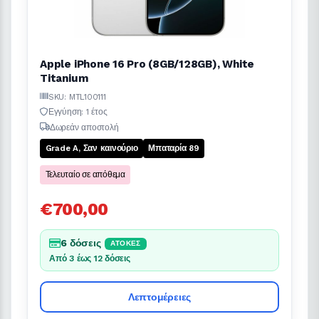
Apple iPhone 16 Pro (8GB/128GB), White
Titanium
SKU: MTL100111
Εγγύηση: 1 έτος
Δωρεάν αποστολή
Grade A, Σαν καινούριο
Μπαταρία 89
Τελευταίο σε απόθεμα
€700,00
6 δόσεις
ΆΤΟΚΕΣ
Από 3 έως 12 δόσεις
Λεπτομέρειες