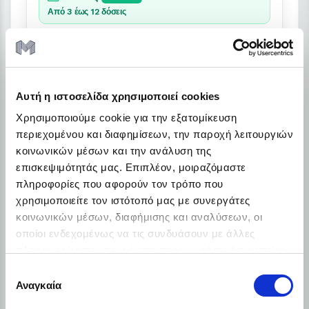
Από 3 έως 12 δόσεις
Λεπτομέρειες
Αυτή η ιστοσελίδα χρησιμοποιεί cookies
Χρησιμοποιούμε cookie για την εξατομίκευση
περιεχομένου και διαφημίσεων, την παροχή λειτουργιών
κοινωνικών μέσων και την ανάλυση της
επισκεψιμότητάς μας. Επιπλέον, μοιραζόμαστε
πληροφορίες που αφορούν τον τρόπο που
χρησιμοποιείτε τον ιστότοπό μας με συνεργάτες
κοινωνικών μέσων, διαφήμισης και αναλύσεων, οι
οποίοι ενδεχομένως να τις συνδυάσουν με άλλες
πληροφορίες που τους έχετε παραχωρήσει ή τις οποίες
έχουν συλλέξει σε σχέση με την από μέρους σας χρήση
Επιλογή
των υπηρεσιών τους.
Αναγκαία
συγκατάθεσης
Apple iPhone 16 Pro Max (8GB/256GB), Black