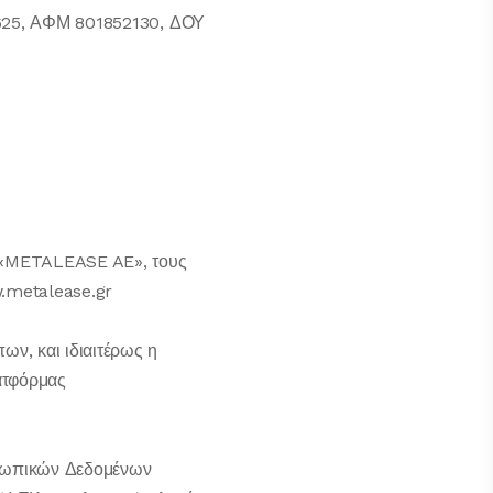
4625, ΑΦΜ 801852130, ΔΟΥ
α «METALEASE AE», τους
w.metalease.gr
ν, και ιδιαιτέρως η
ατφόρμας
σωπικών Δεδομένων