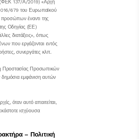
9 (ΦΕΚ 137/Α/2019) «Αρχή
2016/679 του Ευρωπαϊκού
ν προσώπων έναντι της
της Οδηγίας (ΕΕ)
λλες διατάξεις», όπως
νων που εργάζονται εντός
ρήστες, συνεργάτες κλπ.
τική Προστασίας Προσωπικών
ην δημόσια εμφάνιση αυτών
χές, όταν αυτό απαιτείται,
 εκάστοτε ισχύουσα
ρακτήρα – Πολιτική