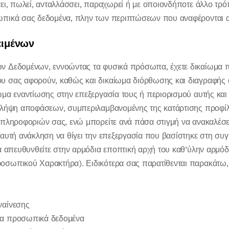
ι, πωλεί, ανταλλάσσει, παραχωρεί ή με οποιονδήποτε άλλο τρόπο
πικά σας δεδομένα, πλην των περιπτώσεων που αναφέρονται 
ειμένων
 Δεδομένων, εννοώντας τα φυσικά πρόσωπα, έχετε δικαίωμα 
 σας αφορούν, καθώς και δικαίωμα διόρθωσης και διαγραφής (
μα εναντίωσης στην επεξεργασία τους ή περιορισμού αυτής και 
 λήψη αποφάσεων, συμπεριλαμβανομένης της κατάρτισης προφίλ
 πληροφοριών σας, ενώ μπορείτε ανά πάσα στιγμή να ανακαλέσε
αυτή ανάκληση να θίγει την επεξεργασία που βασίστηκε στη συ
α απευθυνθείτε στην αρμόδια εποπτική αρχή του καθ’ύλην αρμό
σωπικού Χαρακτήρα). Ειδικότερα σας παρατίθενται παρακάτω, 
ναίνεσης
α προσωπικά δεδομένα