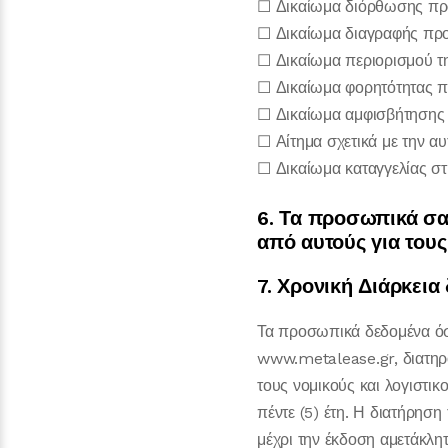
☐ Δικαίωμα διόρθωσης π
☐ Δικαίωμα διαγραφής π
☐ Δικαίωμα περιορισμού τ
☐ Δικαίωμα φορητότητας 
☐ Δικαίωμα αμφισβήτησης
☐ Αίτημα σχετικά με την α
☐ Δικαίωμα καταγγελίας σ
6. Τα προσωπικά σα
από αυτούς για τους
7. Χρονική Διάρκει
Τα προσωπικά δεδομένα όσ
www.metalease.gr, διατηρο
τους νομικούς και λογιστι
πέντε (5) έτη. Η διατήρησ
μέχρι την έκδοση αμετάκλη