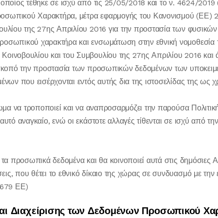
 οποίος τέθηκε σε ισχύ από τις 25/05/2018 και το ν. 4624/201
οσωπικού Χαρακτήρα, μέτρα εφαρμογής του Κανονισμού (ΕΕ) 
βουλίου της 27ης Απριλίου 2016 για την προστασία των φυσικώ
ροσωπικού χαρακτήρα και ενσωμάτωση στην εθνική νομοθεσία 
οινοβουλίου και του Συμβουλίου της 27ης Απριλίου 2016 και ά
ς σκοπό την προστασία των προσωπικών δεδομένων των υποκειμέ
ένων που εισέρχονται εντός αυτής δια της ιστοσελίδας της ως χ
αίωμα να τροποποιεί και να αναπροσαρμόζει την παρούσα Πολι
αυτό αναγκαίο, ενώ οι εκάστοτε αλλαγές τίθενται σε ισχύ από τ
 τα προσωπικά δεδομένα και θα κοινοποιεί αυτά στις δημόσιες Αρ
ις, που θέτει το εθνικό δίκαιο της χώρας σε συνδυασμό με την
/679 ΕΕ)
και Διαχείρισης των Δεδομένων Προσωπικού Χα