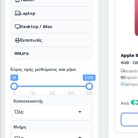
Laptop
Desktop / iMac
Εκτυπωτές
UPS
Apple i
6GB · 1
Εύρος τιμής μισθώματος ανα μήνα
Δωρεάν
0€
200€
Χαμηλό 
Διατήρη
0
50
100
150
200
€
Κατασκευαστής
Από
Όλα
Μνήμη