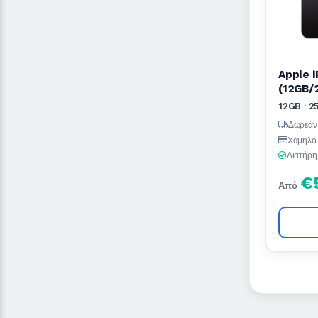
Apple i
(12GB/
12GB · 2
Δωρεάν
Χαμηλό 
Διατήρη
€
Από