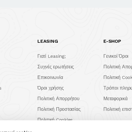
LEASING
E-SHOP
Γιατί Leasing;
Γενικοί Όροι
Συχνές ερωτήσεις
Πολιτική Απο
Επικοινωνία
Πολιτική Coo
s
Όροι χρήσης
Τρόποι πληρ
Πολιτική Απορρήτου
Μεταφορικά
Πολιτική Προστασίας
Πολιτική επι
Πολιτική Cookies
Android