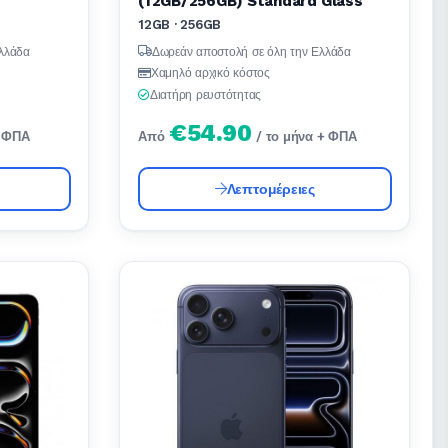
(12GB/256GB) Standard Glass
12GB · 256GB
λλάδα
Δωρεάν αποστολή σε όλη την Ελλάδα
Χαμηλό αρχικό κόστος
Διατήρη ρευστότητας
€54.90
+ ΦΠΑ
Από
/ το μήνα + ΦΠΑ
Λεπτομέρειες