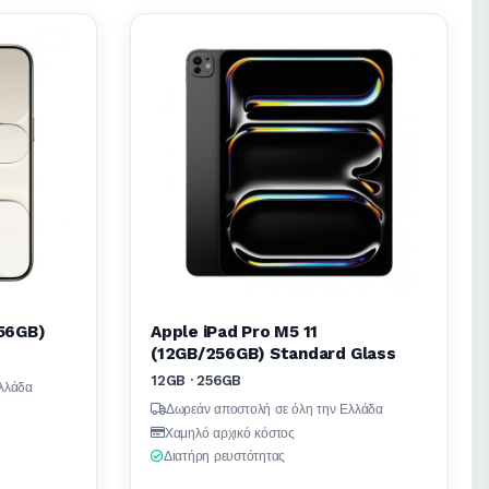
256GB)
Apple iPad Pro M5 11
(12GB/256GB) Standard Glass
12GB · 256GB
λλάδα
Δωρεάν αποστολή σε όλη την Ελλάδα
Χαμηλό αρχικό κόστος
Διατήρη ρευστότητας