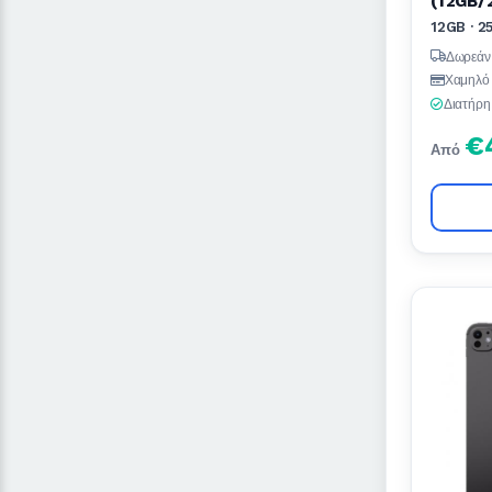
(12GB/
12GB · 2
Δωρεάν
Χαμηλό 
Διατήρη
€
Από