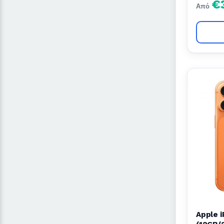
€
Από
Apple i