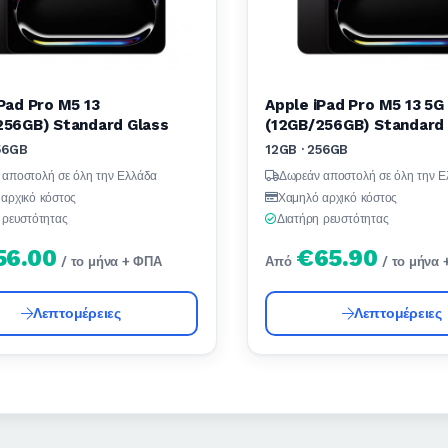
Pad Pro M5 13
Apple iPad Pro M5 13 5G
256GB) Standard Glass
(12GB/256GB) Standard
56GB
12GB · 256GB
 αποστολή σε όλη την Ελλάδα
Δωρεάν αποστολή σε όλη την Ε
αρχικό κόστος
Χαμηλό αρχικό κόστος
 ρευστότητας
Διατήρη ρευστότητας
56.00
€65.90
/ το μήνα + ΦΠΑ
Από
/ το μήνα
Λεπτομέρειες
Λεπτομέρειες