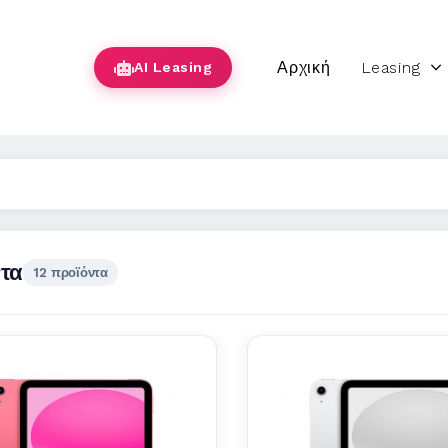
Αρχική
Leasing
AI Leasing
τα
12 προϊόντα