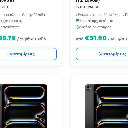
256GB)
(12/256GB)
56GB
12GB · 256GB
 αποστολή σε όλη την Ελλάδα
Δωρεάν αποστολή σε όλη την Ε
αρχικό κόστος
Χαμηλό αρχικό κόστος
 ρευστότητας
Διατήρη ρευστότητας
46.78
€51.90
/ το μήνα + ΦΠΑ
Από
/ το μήνα 
Λεπτομέρειες
Λεπτομέρειες