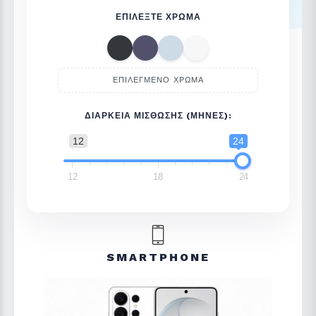
ΕΠΙΛΈΞΤΕ ΧΡΏΜΑ
ΕΠΙΛΕΓΜΈΝΟ ΧΡΏΜΑ
ΔΙΆΡΚΕΙΑ ΜΊΣΘΩΣΗΣ (ΜΉΝΕΣ):
12
24
12
18
24
SMARTPHONE