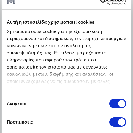
εμποδίζει τα αδιάκριτα βλέμματα.Ισχυρότερος
επεξεργαστής με 24% βελτιωμένη απόδοση
Αυτή η ιστοσελίδα χρησιμοποιεί cookies
γραφικών στα παιχνίδια, 19% γρηγορότερη
επεξεργασία και 39% ταχύτερο AIΚάμερα
Χρησιμοποιούμε cookie για την εξατομίκευση
περιεχομένου και διαφημίσεων, την παροχή λειτουργιών
telephoto με 37% βελτιωμένη φωτεινότητα για
κοινωνικών μέσων και την ανάλυση της
πιο λεπτομερείς λήψεις μετά το
επισκεψιμότητάς μας. Επιπλέον, μοιραζόμαστε
ηλιοβασίλεμα.Προηγμένο σύστημα ψύξης με
πληροφορίες που αφορούν τον τρόπο που
21% μεγαλύτερη θερμική απόδοση από το
χρησιμοποιείτε τον ιστότοπό μας με συνεργάτες
Galaxy S25 Ultra
κοινωνικών μέσων, διαφήμισης και αναλύσεων, οι
οποίοι ενδεχομένως να τις συνδυάσουν με άλλες
πληροφορίες που τους έχετε παραχωρήσει ή τις οποίες
ΧΑΡΑΚΤΗΡΙΣΤΙΚΆ
έχουν συλλέξει σε σχέση με την από μέρους σας χρήση
Επιλογή
των υπηρεσιών τους.
Αναγκαία
συγκατάθεσης
SIM:
SIM + eSIM
Μπαταρία:
5000 mAh
Προτιμήσεις
Οθόνη:
6,9 inch Dynamic AMOLED 2X