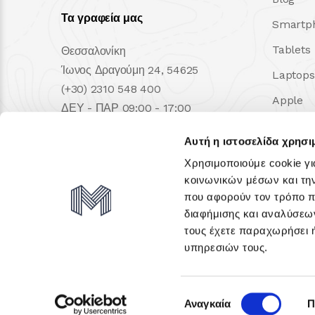
Τα γραφεία μας
Smartp
Tablets
Θεσσαλονίκη
Ίωνος Δραγούμη 24, 54625
Laptops
(+30) 2310 548 400
Apple
ΔΕΥ - ΠΑΡ 09:00 - 17:00
Samsu
Αυτή η ιστοσελίδα χρησι
Lenovo
Χρησιμοποιούμε cookie γι
Dell
κοινωνικών μέσων και τη
που αφορούν τον τρόπο π
iMac
διαφήμισης και αναλύσεων
τους έχετε παραχωρήσει ή
υπηρεσιών τους.
Επιλογή
Αναγκαία
Π
συγκατάθεσης