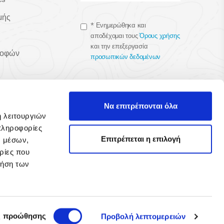
μής
*
Ενημερώθηκα και
αποδέχομαι τους
Όρους χρήσης
και την επεξεργασία
ροφών
προσωπικών δεδομένων
Να επιτρέπονται όλα
ή λειτουργιών
πληροφορίες
Επιτρέπεται η επιλογή
ν μέσων,
ρίες που
ρήση των
ς προώθησης
Προβολή λεπτομερειών