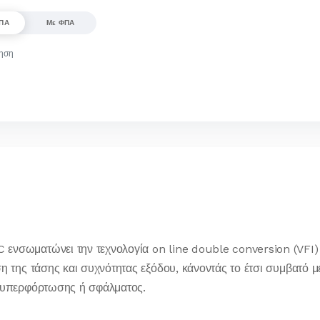
ΦΠΑ
Με ΦΠΑ
ύηση
σωματώνει την τεχνολογία on line double conversion (VFI) π
 της τάσης και συχνότητας εξόδου, κάνοντάς το έτσι συμβατό μ
 υπερφόρτωσης ή σφάλματος.