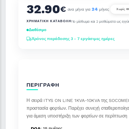
32.90
€
24
ανα μήνα για
μήνες
Χωρίς 
ΧΡΗΜΑΤΙΚΉ ΚΑΤΑΒΟΛΉ:
1ο μίσθωμα και 2 μισθώματα ως εγγ
Διαθέσιμο
Χρόνος παράδοσης 3 - 7 εργάσιμες ημέρες
ΠΕΡΙΓΡΑΦΉ
Η σειρά ITYS ON LINE 1KVA-10KVA της SOCOMEC εν
προστασία φορτίων. Παρέχει συνεχή σταθεροποίηση
για άμεση υποστήριξη των φορτίων σε περίπτωση
DOA
: 15 ημέρες