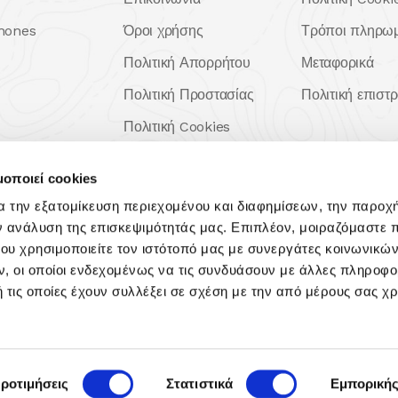
hones
Όροι χρήσης
Τρόποι πληρω
Πολιτική Απορρήτου
Μεταφορικά
Πολιτική Προστασίας
Πολιτική επιστ
Πολιτική Cookies
ng
Android
μοποιεί cookies
iOS
α την εξατομίκευση περιεχομένου και διαφημίσεων, την παροχ
MacOS
ν ανάλυση της επισκεψιμότητάς μας. Επιπλέον, μοιραζόμαστε 
ου χρησιμοποιείτε τον ιστότοπό μας με συνεργάτες κοινωνικώ
, οι οποίοι ενδεχομένως να τις συνδυάσουν με άλλες πληροφο
 τις οποίες έχουν συλλέξει σε σχέση με την από μέρους σας χ
© 2026
METALEASE.
All Rights Resevered.
ροτιμήσεις
Στατιστικά
Εμπορική