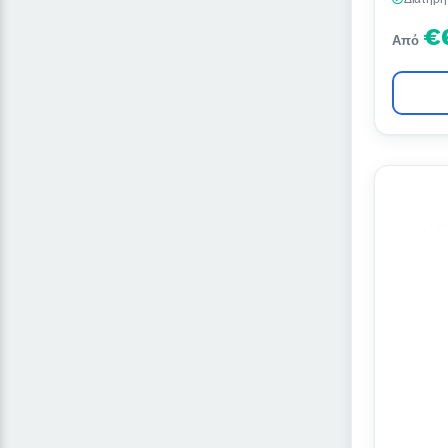
€
Από