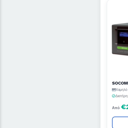
SOCOME
Χαμηλό 
Διατήρη
€
Από