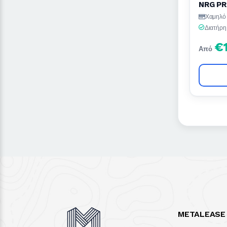
NRG PR
Χαμηλό 
Διατήρη
€
Από
METALEASE