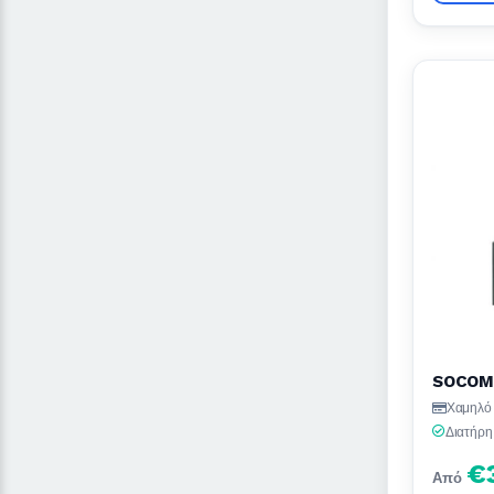
SOCOME
Χαμηλό 
Διατήρη
€
Από