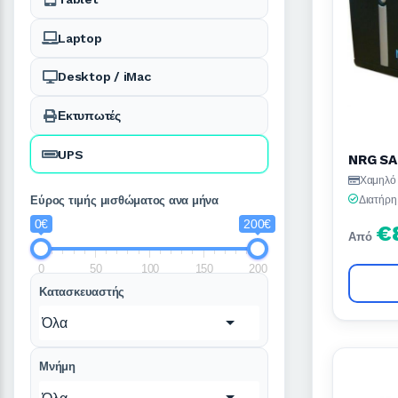
Laptop
Desktop / iMac
Εκτυπωτές
UPS
NRG SA
Χαμηλό 
Διατήρη
Εύρος τιμής μισθώματος ανα μήνα
0€
200€
€
Από
0
50
100
150
200
Κατασκευαστής
Όλα
Μνήμη