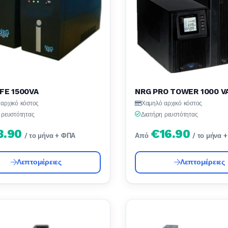
FE 1500VA
NRG PRO TOWER 1000 V
αρχικό κόστος
Χαμηλό αρχικό κόστος
 ρευστότητας
Διατήρη ρευστότητας
8.90
€16.90
/ το μήνα + ΦΠΑ
Από
/ το μήνα 
Λεπτομέρειες
Λεπτομέρειες