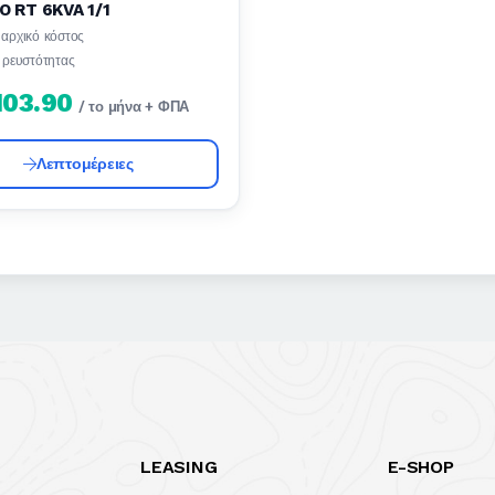
O RT 6KVA 1/1
αρχικό κόστος
 ρευστότητας
103.90
/ το μήνα + ΦΠΑ
Λεπτομέρειες
LEASING
E-SHOP