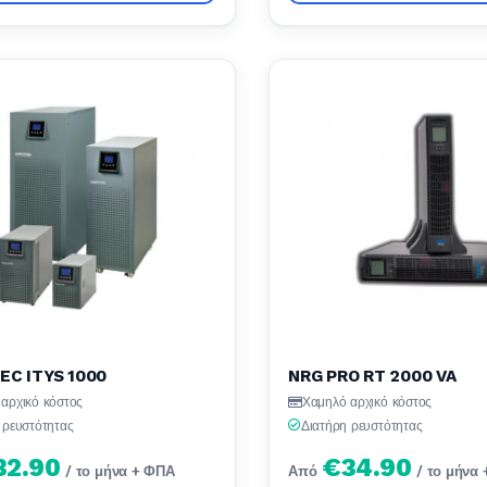
C ITYS 1000
NRG PRO RT 2000 VA
αρχικό κόστος
Χαμηλό αρχικό κόστος
 ρευστότητας
Διατήρη ρευστότητας
32.90
€34.90
/ το μήνα + ΦΠΑ
Από
/ το μήνα