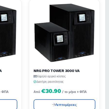
A
NRG PRO TOWER 3000 VA
Χαμηλό αρχικό κόστος
Διατήρη ρευστότητας
€30.90
 + ΦΠΑ
Από
/ το μήνα + ΦΠΑ
Λεπτομέρειες