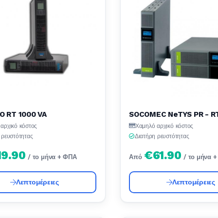
O RT 1000 VA
SOCOMEC NeTYS PR - R
αρχικό κόστος
Χαμηλό αρχικό κόστος
 ρευστότητας
Διατήρη ρευστότητας
19.90
€61.90
/ το μήνα + ΦΠΑ
Από
/ το μήνα 
Λεπτομέρειες
Λεπτομέρειες