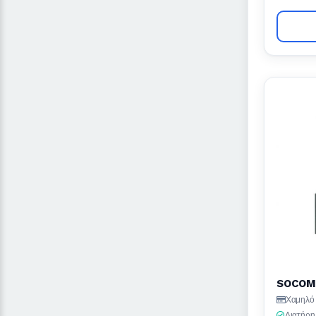
SOCOME
Χαμηλό 
Διατήρη